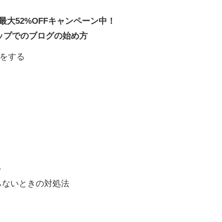
最大52%OFFキャンペーン中！
トアップでのブログの始め方
みをする
る
らないときの対処法