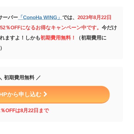
サーバー
「ConoHa WING」
では、
2023年8月22
日
大52％OFFになるお得なキャンペーン中です。
今だけ
られますよ！しかも
初期費用無料！
（初期費用に
）
＼ 初期費用無料 ／
HPから申し込む
2％OFFは8月22
日まで